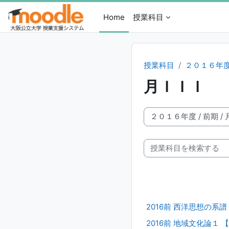
メインコンテンツへスキップする
Home
授業科目
授業科目
２０１６年
月ＩＩＩ
授業科目カテゴリ
授業科目を検索する
2016前 西洋思想の系譜１
2016前 地域文化論１ 【月