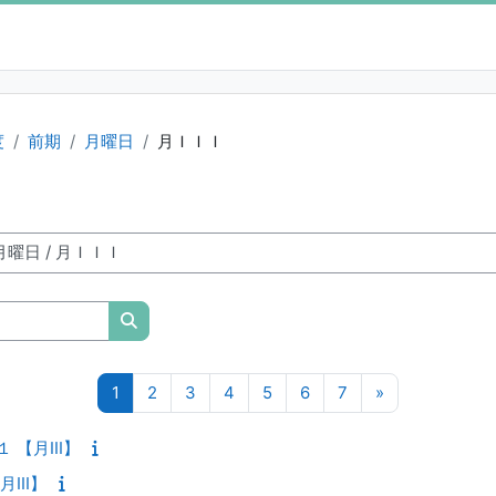
度
前期
月曜日
月ＩＩＩ
授業科目を検索する
ページ 1
ページ 2
ページ 3
ページ 4
ページ 5
ページ 6
ページ 7
次のページ
1
2
3
4
5
6
7
»
 【月III】
III】