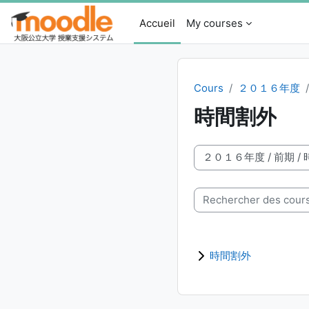
Passer au contenu principal
Accueil
My courses
Cours
２０１６年度
時間割外
Catégories de cours
Rechercher des cours
時間割外