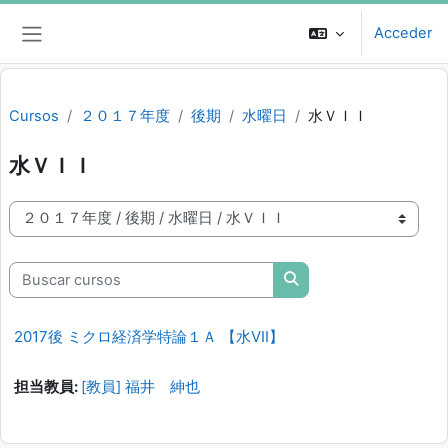
Salta al contenido principal
Acceder
Panel lateral
Cursos
２０１７年度
後期
水曜日
水ＶＩＩ
水ＶＩＩ
Categorías
Buscar cursos
Buscar cursos
2017後 ミクロ経済学特論１Ａ 【水VII】
担当教員:
[教員] 福井 紳也