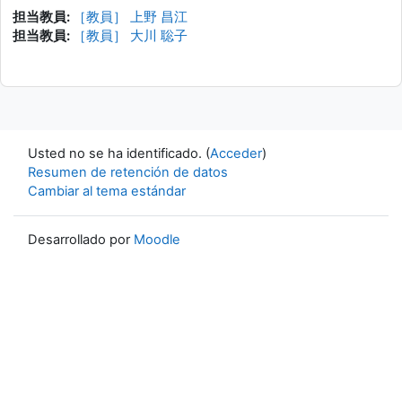
担当教員:
［教員］ 上野 昌江
担当教員:
［教員］ 大川 聡子
Usted no se ha identificado. (
Acceder
)
Resumen de retención de datos
Cambiar al tema estándar
Desarrollado por
Moodle