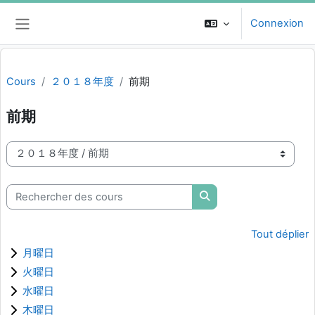
Passer au contenu principal
Connexion
Panneau latéral
Cours
２０１８年度
前期
前期
Catégories de cours
Rechercher des cours
Rechercher des cours
Tout déplier
月曜日
火曜日
水曜日
木曜日