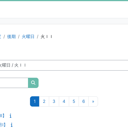
度
後期
火曜日
火ＩＩ
授業科目を検索する
ページ 1
ページ 2
ページ 3
ページ 4
ページ 5
ページ 6
次のページ
1
2
3
4
5
6
»
II】
月I】