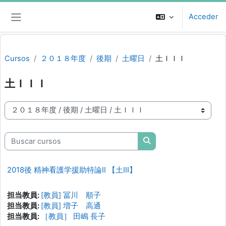
Salta al contenido principal
Acceder
Panel lateral
Cursos
２０１８年度
後期
土曜日
土ＩＩＩ
土ＩＩＩ
Categorías
Buscar cursos
Buscar cursos
2018後 精神看護学援助特論II 【土III】
担当教員:
[教員] 冨川 順子
担当教員:
[教員] 増子 高通
担当教員:
［教員］ 田嶋 長子