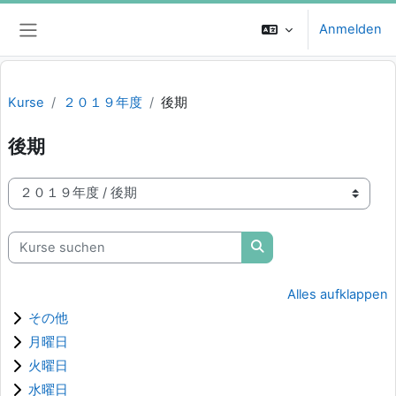
Zum Hauptinhalt
Anmelden
Website-Übersicht
Kurse
２０１９年度
後期
後期
Kursbereiche
Kurse suchen
Kurse suchen
Alles aufklappen
その他
月曜日
火曜日
水曜日