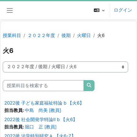
メインコンテンツへスキップする
ログイン
サイドパネル
授業科目
２０２２年度
後期
火曜日
火6
火6
授業科目カテゴリ
授業科目を検索する
授業科目を検索する
2022後 子ども家庭福祉特論 b 【火6】
担当教員:
中島 尚美 [教員]
2022後 社会開発学特論Ⅱ b 【火6】
担当教員:
堀口 正 [教員]
2022後 法学特別研究Ａ 【火6-7】