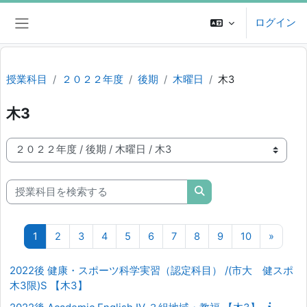
メインコンテンツへスキップする
ログイン
サイドパネル
授業科目
２０２２年度
後期
木曜日
木3
木3
授業科目カテゴリ
授業科目を検索する
授業科目を検索する
ページ 1
ページ 2
ページ 3
ページ 4
ページ 5
ページ 6
ページ 7
ページ 8
ページ 9
ページ 10
次のペ
1
2
3
4
5
6
7
8
9
10
»
2022後 健康・スポーツ科学実習（認定科目） /(市大 健スポ
木3限)S 【木3】