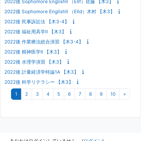
2022後 Sophomore EnglishⅡ （EⅡf）佐藤 【木3】
2022後 Sophomore EnglishⅡ （EⅡd）木村 【木3】
2022後 民事訴訟法 【木3-4】
2022後 福祉用具学II 【木3】
2022後 作業療法総合演習 【木3-4】
2022後 精神医学II 【木3】
2022後 水理学演習 【木3】
2022後 計量経済学特論1A 【木3】
2022後 科学リテラシー 【木3】
ページ 1
ページ 2
ページ 3
ページ 4
ページ 5
ページ 6
ページ 7
ページ 8
ページ 9
ページ 10
次のペ
1
2
3
4
5
6
7
8
9
10
»
あなたはログインしていません。 (
ログイン
)