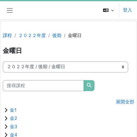
跳至主內容
登入
側板
課程
２０２２年度
後期
金曜日
金曜日
課程類別
搜尋課程
搜尋課程
展開全部
金1
金2
金3
金4