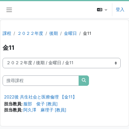
跳至主內容
登入
側板
課程
２０２２年度
後期
金曜日
金11
金11
課程類別
搜尋課程
搜尋課程
2022後 共生社会と医療倫理 【金11】
担当教員:
服部 俊子 [教員]
担当教員:
阿久澤 麻理子 [教員]