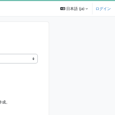
日本語 ‎(ja)‎
ログイン
作成。