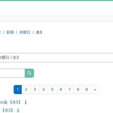
度
前期
水曜日
水3
授業科目を検索する
ページ 1
ページ 2
ページ 3
ページ 4
ページ 5
ページ 6
ページ 7
ページ 8
ページ 9
次のペー
1
2
3
4
5
6
7
8
9
»
デル論 【水3】
 【水3】