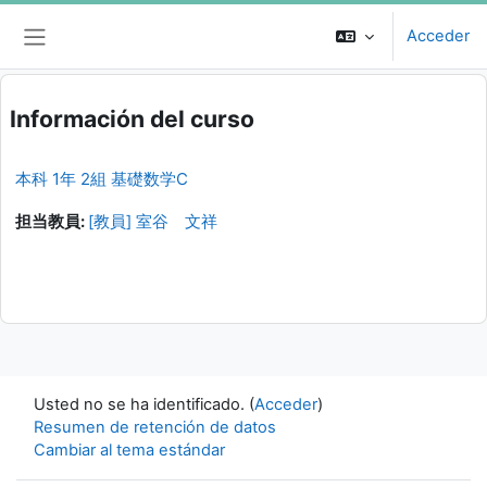
Salta al contenido principal
Acceder
Panel lateral
Información del curso
本科 1年 2組 基礎数学C
担当教員:
[教員] 室谷 文祥
Usted no se ha identificado. (
Acceder
)
Resumen de retención de datos
Cambiar al tema estándar