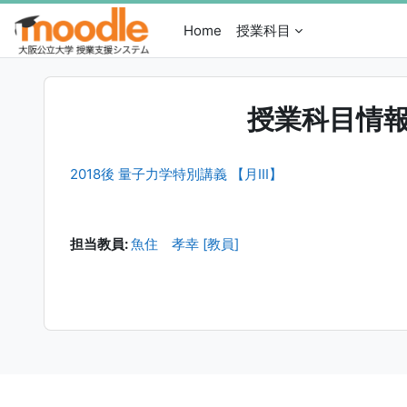
メインコンテンツへスキップする
Home
授業科目
授業科目情
2018後 量子力学特別講義 【月III】
担当教員:
魚住 孝幸 [教員]