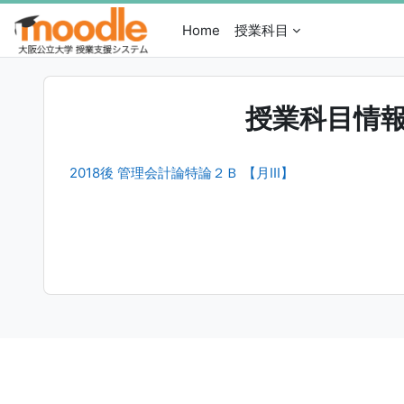
メインコンテンツへスキップする
Home
授業科目
授業科目情
2018後 管理会計論特論２Ｂ 【月III】