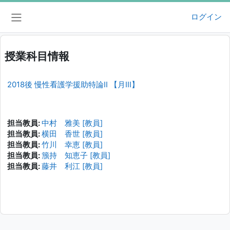
メインコンテンツへスキップする
ログイン
サイドパネル
授業科目情報
2018後 慢性看護学援助特論II 【月III】
担当教員:
中村 雅美 [教員]
担当教員:
横田 香世 [教員]
担当教員:
竹川 幸恵 [教員]
担当教員:
籏持 知恵子 [教員]
担当教員:
藤井 利江 [教員]