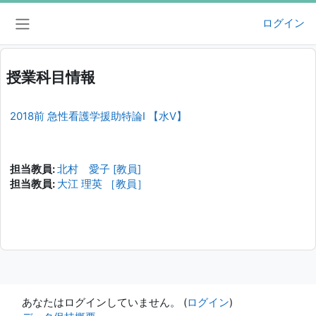
メインコンテンツへスキップする
ログイン
サイドパネル
授業科目情報
2018前 急性看護学援助特論I 【水V】
担当教員:
北村 愛子 [教員]
担当教員:
大江 理英 ［教員］
あなたはログインしていません。 (
ログイン
)