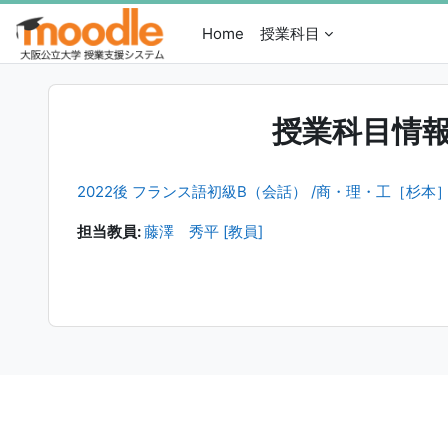
メインコンテンツへスキップする
Home
授業科目
授業科目情
2022後 フランス語初級B（会話） /商・理・工［杉本］
担当教員:
藤澤 秀平 [教員]