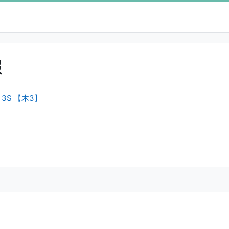
報
3S 【木3】