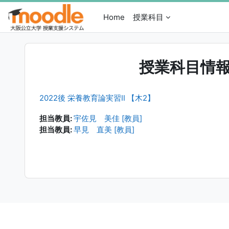
メインコンテンツへスキップする
Home
授業科目
授業科目情
2022後 栄養教育論実習Ⅱ 【木2】
担当教員:
宇佐見 美佳 [教員]
担当教員:
早見 直美 [教員]