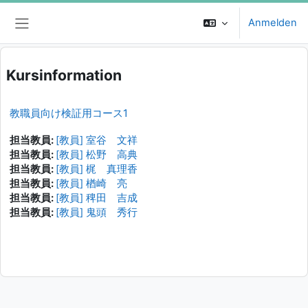
Zum Hauptinhalt
Anmelden
Website-Übersicht
Kursinformation
教職員向け検証用コース1
担当教員:
[教員] 室谷 文祥
担当教員:
[教員] 松野 高典
担当教員:
[教員] 梶 真理香
担当教員:
[教員] 楢崎 亮
担当教員:
[教員] 稗田 吉成
担当教員:
[教員] 鬼頭 秀行