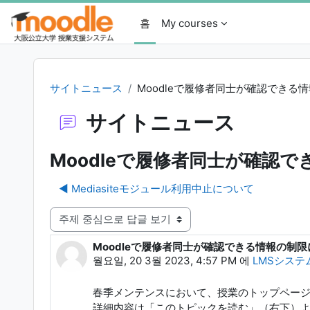
메인 콘텐츠로 건너뛰기
홈
My courses
サイトニュース
Moodleで履修者同士が確認できる
サイトニュース
Moodleで履修者同士が確認
◀︎ Mediasiteモジュール利用中止について
표시 모드
Moodleで履修者同士が確認できる情報の制
Number of replies: 1
월요일, 20 3월 2023, 4:57 PM
에
LMSシステム
春季メンテンスにおいて、
授業のトップペー
詳細内容は「このトピックを読む」（右下）