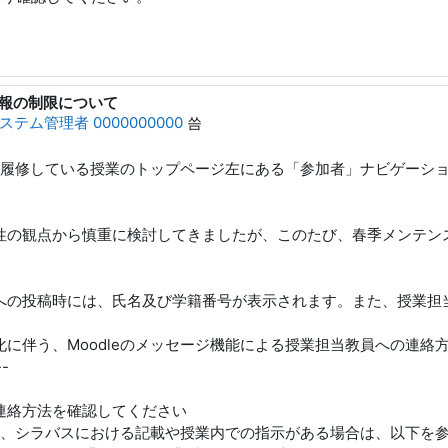
る情報の制限について
000
ステム管理者 0000000000
씀
は、履修している授業のトップページ左にある「参加者」ナビゲーシ
性の観点から慎重に検討してきましたが、このたび、春季メンテン
への投稿時には、氏名及び学籍番号が表示されます。また、授業担
に伴う、Moodleのメッセージ機能による授業担当教員への連絡
--
連絡方法を確認してください
る旨、シラバスにおける記載や授業内での指示がある場合は、以下を