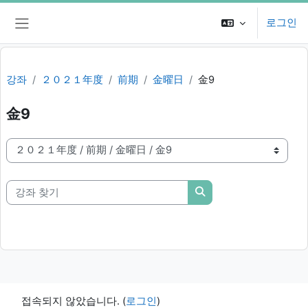
메인 콘텐츠로 건너뛰기
로그인
측면 패널
강좌
２０２１年度
前期
金曜日
金9
金9
강좌 범주
강좌 찾기
강좌 찾기
접속되지 않았습니다. (
로그인
)