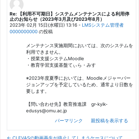
Re: 【利用不可期日】システムメンテナンスによる利用停
LMSシステム管理者 0000000000 への返信
止のお知らせ（2023年3月及び2023年8月）
2023年 02月 15日(水曜日) 13:16
-
LMSシステム管理者
0000000000
の投稿
メンテナンス実施期間においては、次のシステムを
利用できません。
・授業支援システムMoodle
・教育学習支援基盤てぃら・みす
※2023年度夏季においては、Moodleメジャーバー
ジョンアップを予定しているため、通常より日数を
要します。
【問い合わせ先】教育推進課 gr-kyik-
edusys@omu.ac.jp
パーマリンク
親投稿を表示する
← CLEVASの動画再生が停止してしまうケースについて