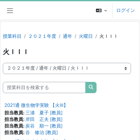
メインコンテンツへスキップする
ログイン
サイドパネル
授業科目
２０２１年度
通年
火曜日
火ＩＩＩ
火ＩＩＩ
授業科目カテゴリ
授業科目を検索する
授業科目を検索する
2021通 微生物学実験 【火III】
担当教員:
三浦 夏子 [教員]
担当教員:
岸田 正夫 [教員]
担当教員:
炭谷 順一 [教員]
担当教員:
谷 修治 [教員]