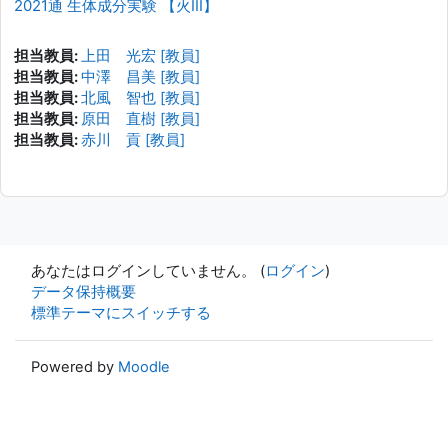
2021通 生体成分実験 【火III】
担当教員:
上田 光宏 [教員]
担当教員:
中澤 昌美 [教員]
担当教員:
北風 智也 [教員]
担当教員:
原田 直樹 [教員]
担当教員:
赤川 貢 [教員]
あなたはログインしていません。 (
ログイン
)
データ保持概要
標準テーマにスイッチする
Powered by
Moodle